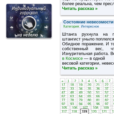
более реальна, чем пре
Читать рассказ »
Состояние невесомости
Категория:
Интересное
Штанга рухнула на п
штангист уныло поплелся
Обидное поражение. И то
собственный вес, ч
Изнурительная работа. В
в Космосе
— в одной
весовой категории, невес
Читать рассказ »
«
1
2
3
4
5
6
7
17
18
19
20
21
22
32
33
34
35
36
37
47
48
49
50
51
52
62
63
64
65
66
67
77
78
79
80
81
82
92
93
94
95
96
97
105
106
107
108
109
117
118
119
120
121