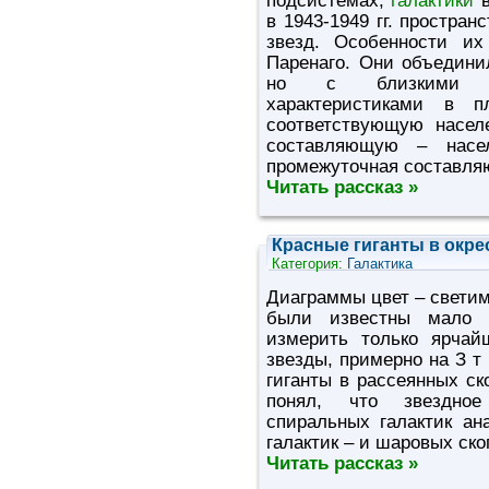
подсистемах,
галактики
в 1943-1949 гг. простра
звезд. Особенности их
Паренаго. Они объедини
но с близкими прос
характеристиками в п
соответствующую насел
составляющую – насе
промежуточная составля
Читать рассказ »
Красные гиганты в окре
Категория:
Галактика
Диаграммы цвет – светим
были известны мало и
измерить только ярчай
звезды, примерно на З т
гиганты в рассеянных ск
понял, что звездное
спиральных галактик ан
галактик – и шаровых ско
Читать рассказ »