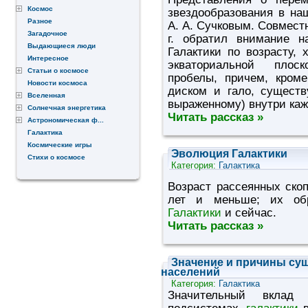
Космос
звездообразования в на
Разное
А. А. Сучковым. Совместн
Загадочное
г. обратил внимание н
Выдающиеся люди
Галактики по возрасту,
Интересное
экваториальной плос
Статьи о космосе
пробелы, причем, кром
Новости космоса
диском и гало, сущест
Вселенная
выраженному) внутри каж
Солнечная энергетика
Читать рассказ »
Астрономическая ф...
Галактика
Космические игры
Эволюция Галактики
Стихи о космосе
Категория:
Галактика
Возраст рассеянных скоп
лет и меньше; их обр
Галактики
и сейчас.
Читать рассказ »
Значение и причины су
населений
Категория:
Галактика
Значительный вклад