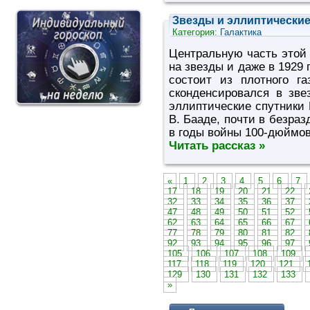
Звезды и эллиптические
Категория:
Галактика
Центральную часть этой 
на звезды и даже в 1929 
состоит из плотного г
сконденсировался в зв
эллиптические спутники 
В. Бааде, почти в безраз
в годы войны 100-дюймов
Читать рассказ »
«
1
2
3
4
5
6
7
17
18
19
20
21
22
32
33
34
35
36
37
47
48
49
50
51
52
62
63
64
65
66
67
77
78
79
80
81
82
92
93
94
95
96
97
105
106
107
108
109
117
118
119
120
121
129
130
131
132
133
»