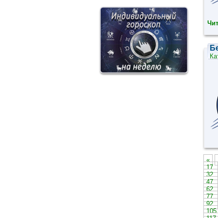
Чит
Б
Ка
«
17
32
47
62
77
92
10