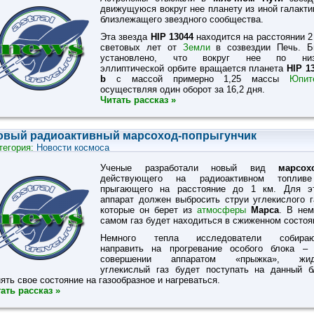
движущуюся вокруг нее планету из иной галакти
близлежащего звездного сообщества.
Эта звезда
HIP 13044
находится на расстоянии 2
световых лет от
Земли
в созвездии Печь. Б
установлено, что вокруг нее по низ
эллиптической орбите вращается планета
HIP 1
b
с массой примерно 1,25 массы
Юпит
осуществляя один оборот за 16,2 дня.
Читать рассказ »
овый радиоактивный марсоход-попрыгунчик
тегория:
Новости космоса
Ученые разработали новый вид
марсох
действующего на радиоактивном топлив
прыгающего на расстояние до 1 км. Для э
аппарат должен выбросить струи углекислого г
которые он берет из
атмосферы
Марса
. В не
самом газ будет находиться в сжиженном состоя
Немного тепла исследователи собираю
направить на прогревание особого блока –
совершении аппаратом «прыжка», жид
углекислый газ будет поступать на данный б
ять свое состояние на газообразное и нагреваться.
ать рассказ »