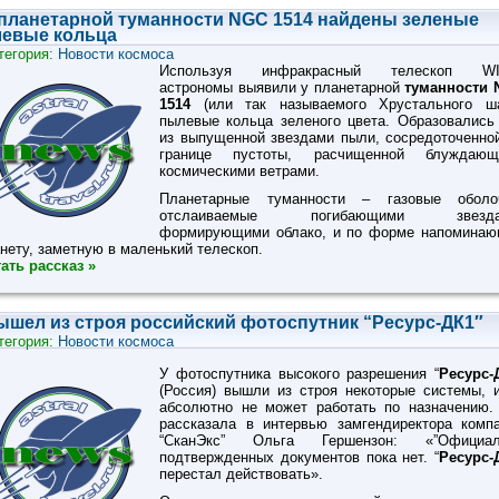
 планетарной туманности NGC 1514 найдены зеленые
евые кольца
тегория:
Новости космоса
Используя инфракрасный телескоп WI
астрономы выявили у планетарной
туманности 
1514
(или так называемого Хрустального ша
пылевые кольца зеленого цвета. Образовались
из выпущенной звездами пыли, сосредоточенно
границе пустоты, расчищенной блуждающ
космическими ветрами.
Планетарные туманности – газовые оболоч
отслаиваемые погибающими звезда
формирующими облако, и по форме напомина
нету, заметную в маленький телескоп.
ать рассказ »
ышел из строя российский фотоспутник “Ресурс-ДК1″
тегория:
Новости космоса
У фотоспутника высокого разрешения “
Ресурс-
(Россия) вышли из строя некоторые системы, 
абсолютно не может работать по назначению.
рассказала в интервью замгендиректора комп
“СканЭкс” Ольга Гершензон: «”Официал
подтвержденных документов пока нет. “
Ресурс-
перестал действовать».