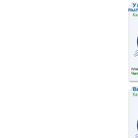
У
пыл
Ка
пла
Чит
В
Ка