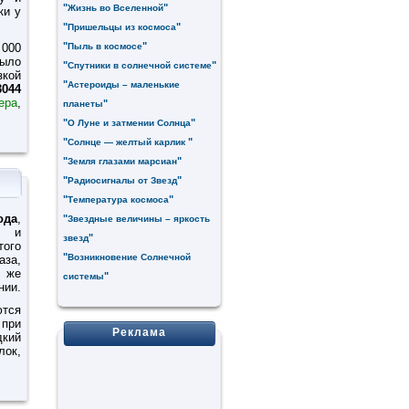
"
"
Жизнь во Вселенной
ки у
"
"
Пришельцы из космоса
"
"
 000
Пыль в космосе
ыло
"
"
Спутники в солнечной системе
кой
"
Астероиды – маленькие
3044
ера
,
"
планеты
"
"
О Луне и затмении Солнца
"
"
Солнце — желтый карлик
"
"
Земля глазами марсиан
"
"
Радиосигналы от Звезд
"
"
Температура космоса
ода
,
"
Звездные величины – яркость
е и
"
звезд
того
"
Возникновение Солнечной
аза,
м же
"
системы
нии.
тся
 при
Реклама
кий
лок,