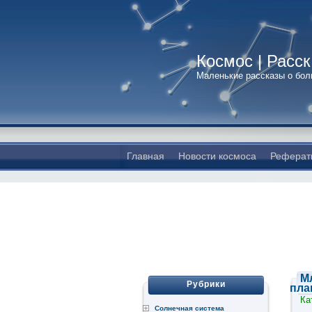
Космос | Расс
Маленькие рассказы о бо
Главная
Новости космоса
Реферат
М
Рубрики
пла
Ка
Солнечная система