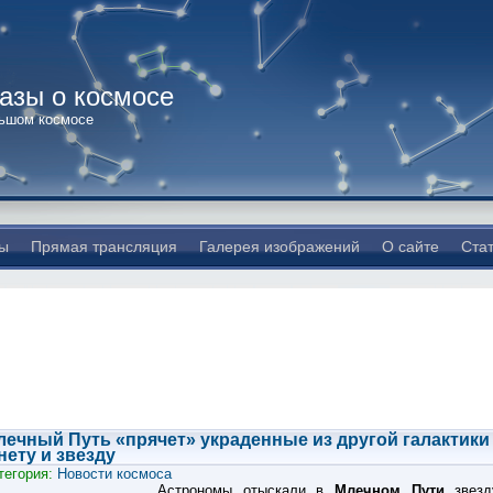
казы о космосе
льшом космосе
ы
Прямая трансляция
Галерея изображений
О сайте
Ста
лечный Путь «прячет» украденные из другой галактики
нету и звезду
тегория:
Новости космоса
Астрономы отыскали в
Млечном Пути
звезд