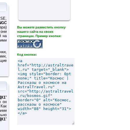
SE,
NGC
ра)
Вы можете разместить кнопку
 они
нашего сайта на своих
й на
страницах. Пример кнопки:
ими
ки,
Код кнопки:
ми,
ющие
ДК1
”
и он
 Как
ании
ьно
ДК1
”