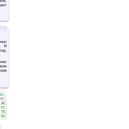
или,
вают
йных
. И
ход,
енях
твом
воем
16
31
46
61
76
91