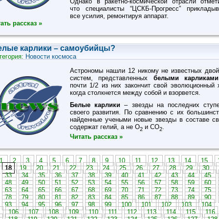
Однако в ракетно-космической отрасли отмет
что специалисты “ЦСКБ-Прогресс” приклады
все усилия, ремонтируя аппарат.
ать рассказ »
елые карлики – самоубийцы?
тегория:
Новости космоса
Астрономы нашли 12 никому не известных дво
систем, представленных
белыми карликами
почти 1/2 из них закончит свой эволюционный 
когда столкнется между собой и взорвется.
Белые карлики
– звезды на последних ступ
своего развития. По сравнению с их большинс
найденные учеными новые звезды в составе с
содержат гелий, а не O
и CO
.
2
2
Читать рассказ »
1
2
3
4
5
6
7
8
9
10
11
12
13
14
15
18
19
20
21
22
23
24
25
26
27
28
29
30
33
34
35
36
37
38
39
40
41
42
43
44
45
48
49
50
51
52
53
54
55
56
57
58
59
60
63
64
65
66
67
68
69
70
71
72
73
74
75
78
79
80
81
82
83
84
85
86
87
88
89
90
93
94
95
96
97
98
99
100
101
102
103
104
5
106
107
108
109
110
111
112
113
114
115
116