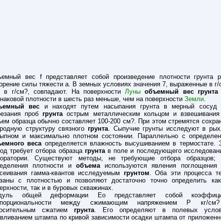
емный вес f представляет собой произведение плотности грунта 
орение силы тяжести а. В земных условиях значения 7, выраженные в г/
 в г/см?, совпадают. На поверхности
Луны
объемный вес грунта
наковой плотности в шесть раз меньше, чем на поверхности
Земли
.
ъемный вес
и находят путем насыпания грунта в мерный сосуд
резания проб
грунта
острым металлическим кольцом и взвешивания
ем образца обычно составляет 100-200 см?. При этом стремятся сохра
родную структуру связного
грунта
. Сыпучие грунты исследуют в ры
ыпном и максимально плотном состоянии. Параллельно с определе
ъемного веса
определяется влажность высушиванием в термостате. 
од требует отбора образца
грунта
в поле и последующего исследован
боратории. Существуют методы, не требующие отбора образцов;
ределения плотности и
объема
используются явления поглощения
ссеивания гамма-квантов исследуемым
грунтом
. Оба эти процесса т
язаны с плотностью и позволяют достаточно точно определить ка
ерхности, так и в буровых скважинах.
дуль общей деформации Ео представляет собой коэффици
опорциональности между сжимающим напряжением Р кг/см
носительным сжатием
грунта
. Его определяют в полевых услов
вливанием штампа по кривой зависимости осадки штампа от приложенн