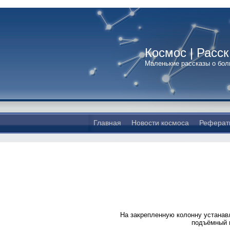
Космос | Расс
Маленькие рассказы о бо
Главная
Новости космоса
Реферат
На закрепленную колонну устанав
подъёмный м