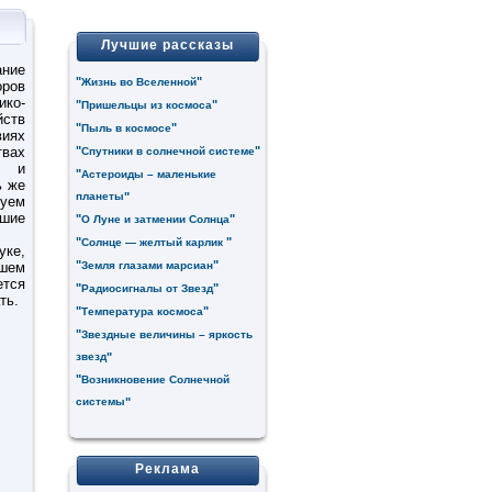
Лучшие рассказы
ние
"
"
Жизнь во Вселенной
оров
ико-
"
"
Пришельцы из космоса
ств
"
"
Пыль в космосе
виях
твах
"
"
Спутники в солнечной системе
ю и
"
Астероиды – маленькие
ь же
планеты
"
зуем
шие
"
"
О Луне и затмении Солнца
"
"
Солнце — желтый карлик
уке,
"
"
шем
Земля глазами марсиан
тся
"
"
Радиосигналы от Звезд
ть.
"
"
Температура космоса
"
Звездные величины – яркость
звезд
"
"
Возникновение Солнечной
системы
"
Реклама