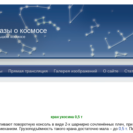
казы о космосе
льшом космосе
ы
Прямая трансляция
Галерея изображений
О сайте
Ста
кран укосина 0,5 т
ливают поворотную консоль в виде 2-х шарнирно сочленённых плеч, при
еханизм. Грузоподъёмность такого крана достаточно мала – до
0,5 т
. П