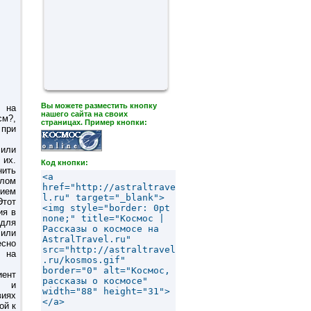
Вы можете разместить кнопку
р на
нашего сайта на своих
см?,
страницах. Пример кнопки:
при
 или
 их.
Код кнопки:
нить
хлом
нием
Этот
ия в
 для
 или
есно
к на
ент
? и
иях
ой к