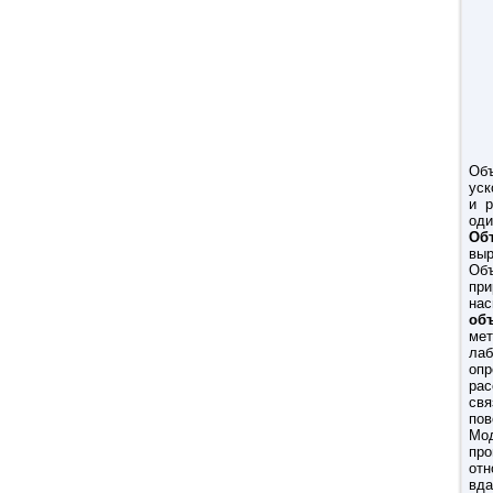
Объ
уск
и р
оди
Об
вы
Объ
при
нас
об
мет
ла
оп
ра
св
пов
Мо
пр
от
вда