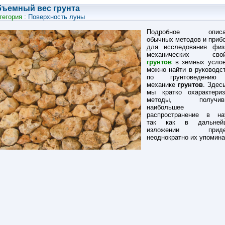
ъемный вес грунта
тегория :
Поверхность луны
Подробное описа
обычных методов и приб
для исследования физ
механических свой
грунтов
в земных усло
можно найти в руководс
по грунтоведени
механике
грунтов
. Здес
мы кратко охарактери
методы, получив
наибольшее
распространение в на
так как в дальней
изложении приде
неоднократно их упомина